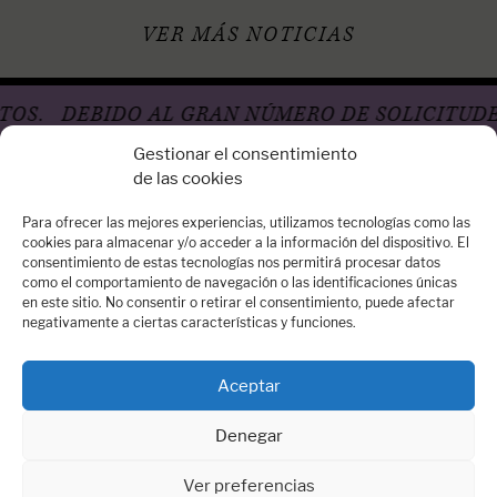
VER MÁS NOTICIAS
.
DEBIDO AL GRAN NÚMERO DE SOLICITUDES, 
Gestionar el consentimiento
de las cookies
Para ofrecer las mejores experiencias, utilizamos tecnologías como las
cookies para almacenar y/o acceder a la información del dispositivo. El
consentimiento de estas tecnologías nos permitirá procesar datos
Oficina Madrid
como el comportamiento de navegación o las identificaciones únicas
en este sitio. No consentir o retirar el consentimiento, puede afectar
Calle Arrieta, 14 – 3º Dcha - 28013 Madrid
negativamente a ciertas características y funciones.
Quiénes somos
Contacta con nosotros:
contacto@dospassos.es
Aceptar
Denegar
Ver preferencias
© 2026 DOSPASSOS Agencia literaria y Comunicación