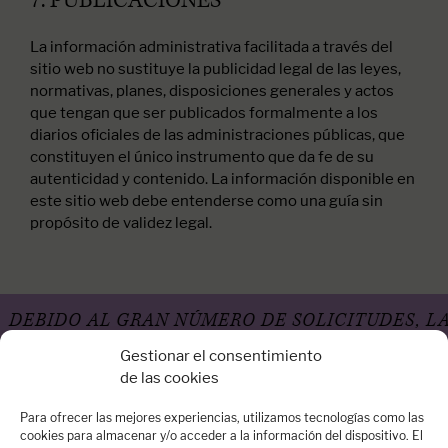
7. PUBLICACIONES
La información administrativa facilitada a través del
sitio web no sustituye la publicidad legal de las leyes,
normativas, planes, disposiciones generales y actos
que tengan que ser publicados formalmente a los
diarios oficiales de las administraciones públicas, que
constituyen el único instrumento que da fe de su
autenticidad y contenido. La información disponible en
este sitio web debe entenderse como una guía sin
propósito de validez legal.
DO AL GRAN NÚMERO DE SOLICITUDES, LA AGE
Gestionar el consentimiento
de las cookies
Para ofrecer las mejores experiencias, utilizamos tecnologías como las
cookies para almacenar y/o acceder a la información del dispositivo. El