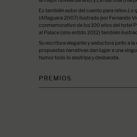
la mejor novela del año) y
La risa final
(Harpe
Es también autor del cuento para niños
Lo 
(Alfaguara 2007) ilustrado por Fernando Vic
conmemorativo de los 100 años del hotel 
al Palace
(sins entido 2012) también ilustr
Su escritura elegante y seductora junto a la
propuestas narrativas dan lugar a una singula
humor todo lo destripa y desbarata.
PREMIOS