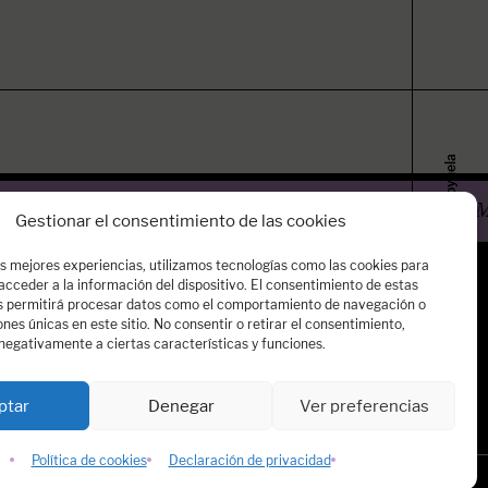
Fernando Royuela
 LA AGENCIA NO ACEPTA DE MANERA MOMENTÁN
Gestionar el consentimiento de las cookies
as mejores experiencias, utilizamos tecnologías como las cookies para
cceder a la información del dispositivo. El consentimiento de estas
Nuestros autores
s permitirá procesar datos como el comportamiento de navegación o
mos
iones únicas en este sitio. No consentir o retirar el consentimiento,
negativamente a ciertas características y funciones.
sotros:
assos.es
ptar
Denegar
Ver preferencias
Dospassos
Política de cookies
Declaración de privacidad
Diseño & desarrollo
No somos nada