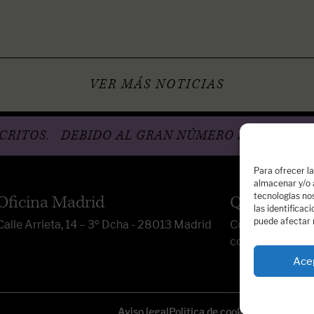
VER MÁS NOTICIAS
.
DEBIDO AL GRAN NÚMERO DE SOLICITUDES,
Para ofrecer l
almacenar y/o a
tecnologías no
Oficina Madrid
Quiénes so
las identificac
puede afectar 
Calle Arrieta, 14 – 3º Dcha - 28013 Madrid
Contacta con no
contacto@dosp
Ace
Aviso legal
Política de cookies