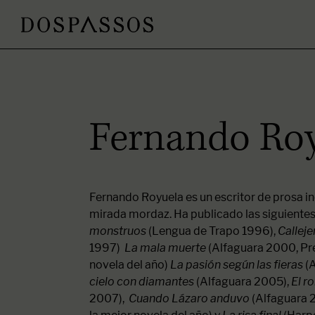
Fernando Ro
​​Fernando Royuela es un escritor de prosa in
mirada mordaz. Ha publicado las siguientes
monstruos
(Lengua de Trapo 1996),
Calleje
1997)
La mala muerte
(Alfaguara 2000, Pre
novela del año)
La pasión según las fieras
(A
cielo con diamantes
(Alfaguara 2005),
El r
2007),
Cuando Lázaro anduvo
(Alfaguara 2