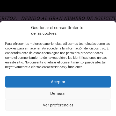
TOS.
DEBIDO AL GRAN NÚMERO DE SOLICITUD
Gestionar el consentimiento
de las cookies
Para ofrecer las mejores experiencias, utilizamos tecnologías como las
cookies para almacenar y/o acceder a la información del dispositivo. El
consentimiento de estas tecnologías nos permitirá procesar datos
Oficina Madrid
como el comportamiento de navegación o las identificaciones únicas
en este sitio. No consentir o retirar el consentimiento, puede afectar
Calle Arrieta, 14 – 3º Dcha - 28013 Madrid
negativamente a ciertas características y funciones.
Quiénes somos
Contacta con nosotros:
contacto@dospassos.es
Aceptar
Denegar
Ver preferencias
© 2026 DOSPASSOS Agencia literaria y Comunicación
Aviso legal
Política de cookies