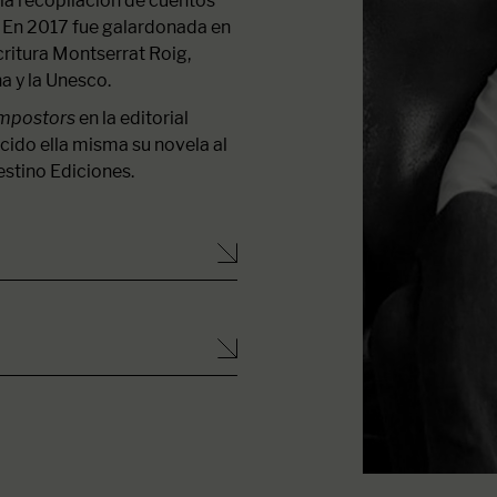
n la recopilación de cuentos
). En 2017 fue galardonada en
critura Montserrat Roig,
a y la Unesco.
Impostors
en la editorial
cido ella misma su novela al
estino Ediciones.