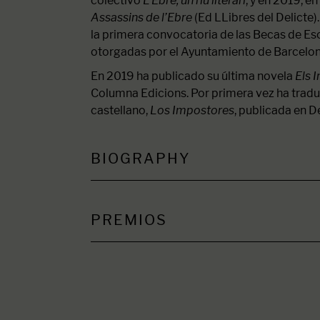
colectivo
L’Ebre, un riu literari
, y en 2019, e
Assassins de l’Ebre
(Ed LLibres del Delicte
la primera convocatoria de las Becas de Es
otorgadas por el Ayuntamiento de Barcelon
En 2019 ha publicado su última novela
Els 
Columna Edicions. Por primera vez ha tradu
castellano,
Los Impostores
, publicada en D
BIOGRAPHY
PREMIOS