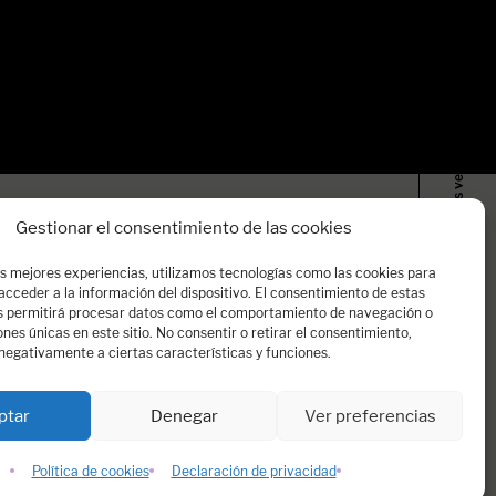
“El rio de las primeras veces” es la nueva novela…
Gestionar el consentimiento de las cookies
as mejores experiencias, utilizamos tecnologías como las cookies para
cceder a la información del dispositivo. El consentimiento de estas
s permitirá procesar datos como el comportamiento de navegación o
iones únicas en este sitio. No consentir o retirar el consentimiento,
negativamente a ciertas características y funciones.
Noticias
ptar
Denegar
Ver preferencias
Dospassos
Política de cookies
Declaración de privacidad