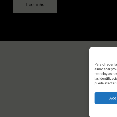
Leer más
Para ofrecer l
almacenar y/o a
tecnologías no
las identificac
puede afectar 
Ace