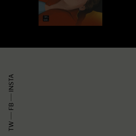
INSTA
FB
TW