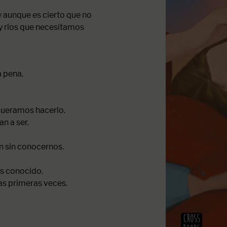
y aunque es cierto que no
y ríos que necesitamos
a pena.
queramos hacerlo.
n a ser.
n sin conocernos.
s conocido.
las primeras veces.