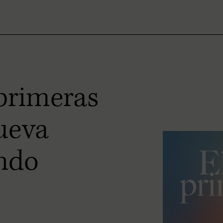
 primeras
nueva
ndo