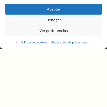
Aceptar
Denegar
Ver preferencias
Política de cookies
Declaración de privacidad
S.
DEBIDO AL GRAN NÚMERO DE SOLICITUDES
Oficina Madrid
Calle Arrieta, 14 – 3º Dcha - 28013 Madrid
Quiénes somos