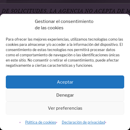
IA NO ACEPTA DE MANERA MOMENTÁNEA PETIC
Gestionar el consentimiento
de las cookies
Para ofrecer las mejores experiencias, utilizamos tecnologías como las
cookies para almacenar y/o acceder a la información del dispositivo. El
consentimiento de estas tecnologías nos permitirá procesar datos
Oficina Madrid
como el comportamiento de navegación o las identificaciones únicas
en este sitio. No consentir o retirar el consentimiento, puede afectar
Calle Arrieta, 14 – 3º Dcha - 28013 Madrid
negativamente a ciertas características y funciones.
Quiénes somos
Contacta con nosotros:
contacto@dospassos.es
Aceptar
Denegar
Ver preferencias
© 2026 DOSPASSOS Agencia literaria y Comunicación
Aviso legal
Política de cookies
Diseño & desarrollo
No somos nada
Política de cookies
Declaración de privacidad