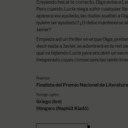
Creyendo hacer lo correcto, Olga avisa a Lu
Pero cuando Lucía niega sufrir cualquier ti
aparece escayolada, las dudas asaltan a Ol
quiere ser ayudado? ¿O debe mantenerse 
Javier?
Empieza así un
thriller
en el que Olga, prete
decir nada a Javier, se adentrará en la red
que va tejiendo Lucía para encubrir un sec
inesperado cuyas consecuencias serán irrev
Premios
Finalista del Premio Nacional de Literatu
Foreign rights
Griego (Ion)
Húngaro (Napkút Kiadó)