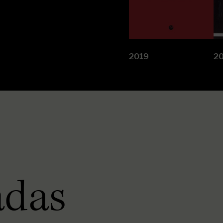
2019
2
adas