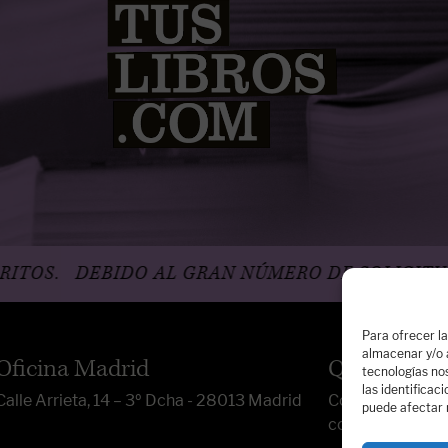
IDO AL GRAN NÚMERO DE SOLICITUDES, LA AG
Para ofrecer l
almacenar y/o a
Oficina Madrid
Quiénes so
tecnologías no
las identificac
Calle Arrieta, 14 – 3º Dcha - 28013 Madrid
Contacta con no
puede afectar 
contacto@dosp