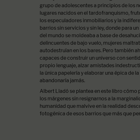
grupo de adolescentes a principios de los n
lugares nacidos en el tardofranquismo, fruto
los especuladores inmobiliarios y la indifer
barrios sin servicios y sin ley, donde para 
del mundo se moldeaba a base de desahucio
delincuentes de bajo vuelo, mujeres maltra
autodestruían en los bares. Pero también ah
capaces de construir un universo con sentid
propio lenguaje, alzar amistades indestructib
la única papelería y elaborar una épica de la
abandonaría jamás.
Albert Lladó se plantea en este libro cómo 
los márgenes sin resignarnos a la marginalid
humanidad que malvive en la realidad desc
fotogénica de esos barrios que más que per