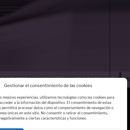
La travesía de las anguilas
ENCIA NO ACEPTA DE MANERA MOMENTÁNEA PET
Gestionar el consentimiento de las cookies
as mejores experiencias, utilizamos tecnologías como las cookies para
cceder a la información del dispositivo. El consentimiento de estas
mos
s permitirá procesar datos como el comportamiento de navegación o
iones únicas en este sitio. No consentir o retirar el consentimiento,
sotros:
negativamente a ciertas características y funciones.
Libros
assos.es