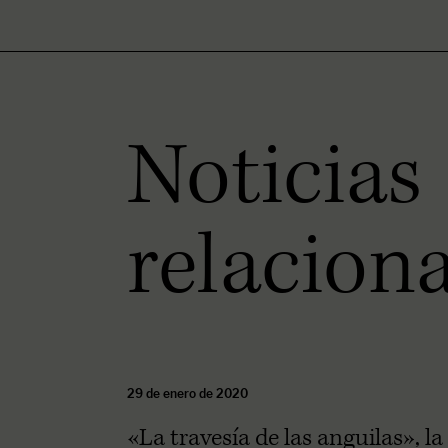
Noticias
relacion
29 de enero de 2020
«La travesía de las anguilas», la