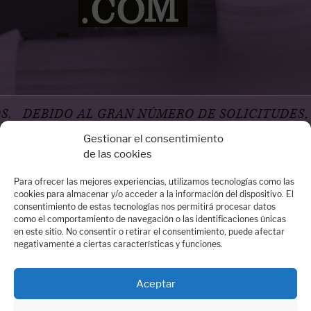
BIDO AL GRAN NÚMERO DE SOLICITUDES, LA 
Gestionar el consentimiento
de las cookies
Para ofrecer las mejores experiencias, utilizamos tecnologías como las
cookies para almacenar y/o acceder a la información del dispositivo. El
consentimiento de estas tecnologías nos permitirá procesar datos
Oficina Madrid
como el comportamiento de navegación o las identificaciones únicas
en este sitio. No consentir o retirar el consentimiento, puede afectar
Calle Arrieta, 14 – 3º Dcha - 28013 Madrid
negativamente a ciertas características y funciones.
Quiénes somos
Contacta con nosotros:
contacto@dospassos.es
Aceptar