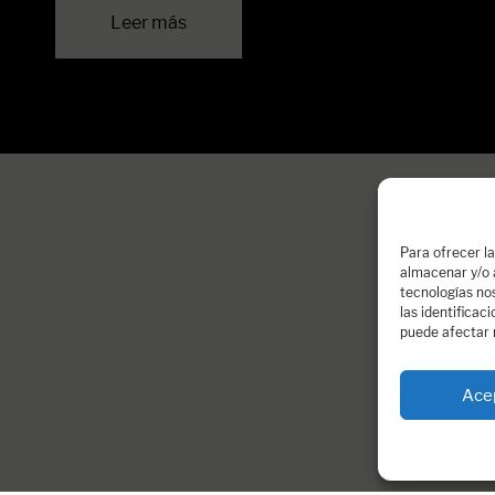
Leer más
Para ofrecer l
almacenar y/o a
tecnologías no
las identificac
puede afectar 
Ace