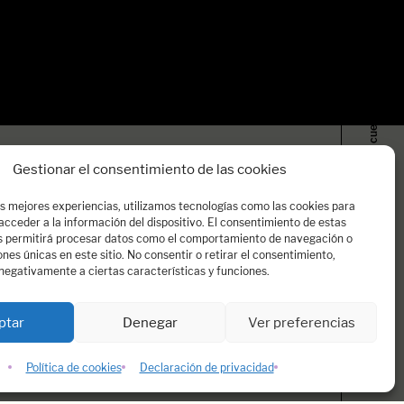
Llega a librerías, «Un cuento de Navidad para Le Barroux»,…
Gestionar el consentimiento de las cookies
as mejores experiencias, utilizamos tecnologías como las cookies para
cceder a la información del dispositivo. El consentimiento de estas
s permitirá procesar datos como el comportamiento de navegación o
iones únicas en este sitio. No consentir o retirar el consentimiento,
negativamente a ciertas características y funciones.
Noticias
ptar
Denegar
Ver preferencias
Dospassos
Política de cookies
Declaración de privacidad