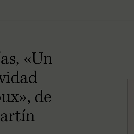
ías, «Un
vidad
ux», de
artín