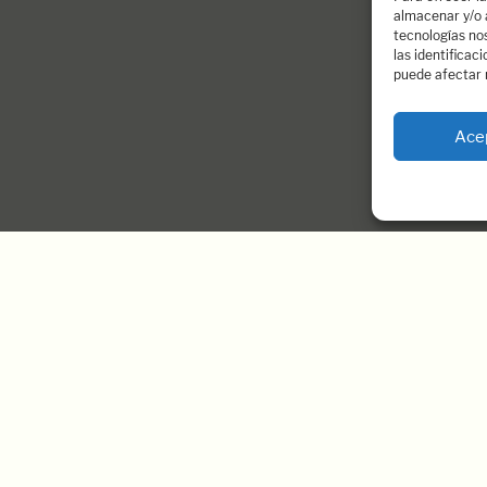
almacenar y/o a
tecnologías no
las identificac
puede afectar 
Ace
OS.
DEBIDO AL GRAN NÚMERO DE SOLICITUDES
Oficina Madrid
Quiénes so
Calle Arrieta, 14 – 3º Dcha - 28013 Madrid
Contacta con no
contacto@dosp