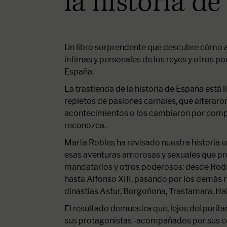
la historia d
Un libro sorprendente que descubre cómo a
íntimas y personales de los reyes y otros po
España.
La trastienda de la historia de España está 
repletos de pasiones carnales, que alteraron
acontecimientos o los cambiaron por compl
reconozca.
Marta Robles ha revisado nuestra historia 
esas aventuras amorosas y sexuales que pro
mandatarios y otros poderosos: desde Rodri
hasta Alfonso XIII, pasando por los demás 
dinastías Astur, Borgoñona, Trastamara, H
El resultado demuestra que, lejos del puritan
sus protagonistas -acompañados por sus con