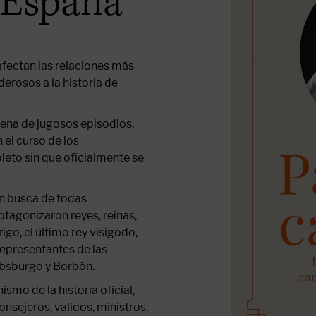
e España
fectan las relaciones más
derosos a la historia de
llena de jugosos episodios,
 el curso de los
eto sin que oficialmente se
en busca de todas
tagonizaron reyes, reinas,
go, el último rey visigodo,
representantes de las
absburgo y Borbón.
ismo de la historia oficial,
sejeros, validos, ministros,