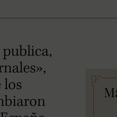
 publica,
rnales»,
 los
mbiaron