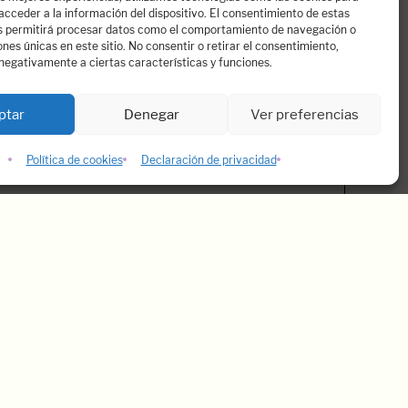
cceder a la información del dispositivo. El consentimiento de estas
s permitirá procesar datos como el comportamiento de navegación o
iones únicas en este sitio. No consentir o retirar el consentimiento,
negativamente a ciertas características y funciones.
Noticias
ptar
Denegar
Ver preferencias
Dospassos
Política de cookies
Declaración de privacidad
, LA AGENCIA NO ACEPTA DE MANERA MOMENTÁ
mos
sotros:
assos.es