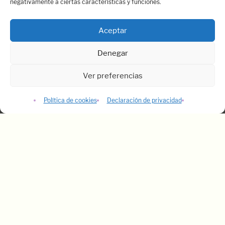
negativamente a ciertas características y funciones.
Aceptar
Denegar
Ver preferencias
Política de cookies
Declaración de privacidad
DEBIDO AL GRAN NÚMERO DE SOLICITUDES, 
Oficina Madrid
Calle Arrieta, 14 – 3º Dcha - 28013 Madrid