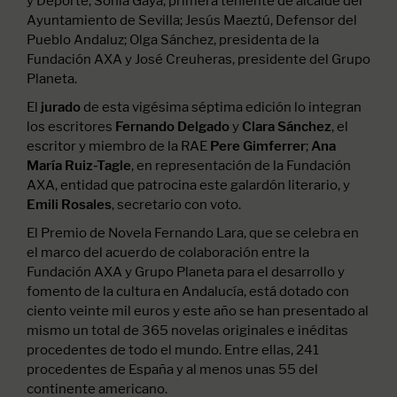
y Deporte; Sonia Gaya, primera teniente de alcalde del
Ayuntamiento de Sevilla; Jesús Maeztú, Defensor del
Pueblo Andaluz; Olga Sánchez, presidenta de la
Fundación AXA y José Creuheras, presidente del Grupo
Planeta.
El
de esta vigésima séptima edición lo integran
jurado
los escritores
y
, el
Fernando Delgado
Clara Sánchez
escritor y miembro de la RAE
;
Pere Gimferrer
Ana
, en representación de la Fundación
María Ruiz-Tagle
AXA, entidad que patrocina este galardón literario, y
, secretario con voto.
Emili Rosales
El Premio de Novela Fernando Lara, que se celebra en
el marco del acuerdo de colaboración entre la
Fundación AXA y Grupo Planeta para el desarrollo y
fomento de la cultura en Andalucía, está dotado con
ciento veinte mil euros y este año se han presentado al
mismo un total de 365 novelas originales e inéditas
procedentes de todo el mundo. Entre ellas, 241
procedentes de España y al menos unas 55 del
continente americano.