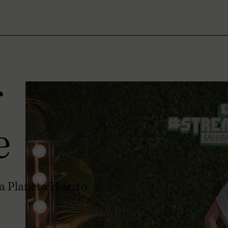
r
e
a Planeta Huerto