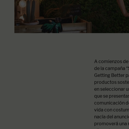
A comienzos de
de la campaña “S
Getting Better 
productos soste
en seleccionar u
que se presentas
comunicación de
vida con costum
nacía del anunci
promoverá una nu