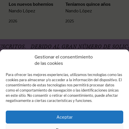
Los nuevos bohemios
Teníamos quince años
Nando López
Nando López
2026
2025
RITOS.
DEBIDO AL GRAN NÚMERO DE SOLICIT
Gestionar el consentimiento
de las cookies
Para ofrecer las mejores experiencias, utilizamos tecnologías como las
cookies para almacenar y/o acceder a la información del dispositivo. El
consentimiento de estas tecnologías nos permitirá procesar datos
Oficina Madrid
como el comportamiento de navegación o las identificaciones únicas
en este sitio. No consentir o retirar el consentimiento, puede afectar
Calle Arrieta, 14 – 3º Dcha - 28013 Madrid
negativamente a ciertas características y funciones.
Quiénes somos
Contacta con nosotros:
contacto@dospassos.es
Aceptar