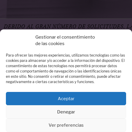
DO AL GRAN NÚMERO DE SOLICITUDES, LA AGE
Gestionar el consentimiento
de las cookies
Para ofrecer las mejores experiencias, utilizamos tecnologías como las
cookies para almacenar y/o acceder a la información del dispositivo. El
consentimiento de estas tecnologías nos permitirá procesar datos
Oficina Madrid
como el comportamiento de navegación o las identificaciones únicas
en este sitio. No consentir o retirar el consentimiento, puede afectar
Calle Arrieta, 14 – 3º Dcha - 28013 Madrid
negativamente a ciertas características y funciones.
Quiénes somos
Contacta con nosotros:
contacto@dospassos.es
Aceptar
Denegar
Ver preferencias
© 2026 DOSPASSOS Agencia literaria y Comunicación