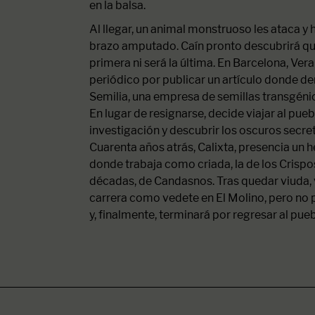
en la balsa.
Al llegar, un animal monstruoso les ataca y 
brazo amputado. Caín pronto descubrirá que
primera ni será la última. En Barcelona, Ver
periódico por publicar un artículo donde de
Semilia, una empresa de semillas transgén
En lugar de resignarse, decide viajar al pue
investigación y descubrir los oscuros secr
Cuarenta años atrás, Calixta, presencia un h
donde trabaja como criada, la de los Crispo
décadas, de Candasnos. Tras quedar viuda, v
carrera como vedete en El Molino, pero no 
y, finalmente, terminará por regresar al pueb