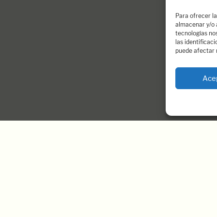
Para ofrecer l
almacenar y/o a
tecnologías no
las identificac
puede afectar 
Ace
.
DEBIDO AL GRAN NÚMERO DE SOLICITUDES,
Oficina Madrid
Quiénes so
Calle Arrieta, 14 – 3º Dcha - 28013 Madrid
Contacta con no
contacto@dosp