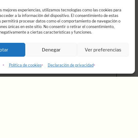
as mejores experiencias, utilizamos tecnologías como las cookies para
cceder a la información del dispositivo. El consentimiento de estas
s permitirá procesar datos como el comportamiento de navegación o
iones únicas en este sitio. No consentir o retirar el consentimiento,
negativamente a ciertas características y funciones.
Noticias
ptar
Denegar
Ver preferencias
Dospassos
Política de cookies
Declaración de privacidad
 LA AGENCIA NO ACEPTA DE MANERA MOMENTÁN
mos
sotros:
assos.es