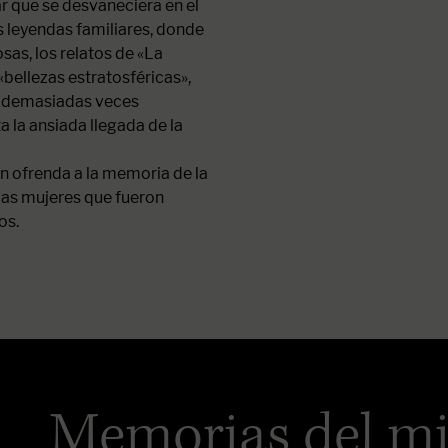
r que se desvaneciera en el
s leyendas familiares, donde
sas, los relatos de «La
 «bellezas estratosféricas»,
a demasiadas veces
a la ansiada llegada de la
n ofrenda a la memoria de la
 las mujeres que fueron
os.
Memorias del mi