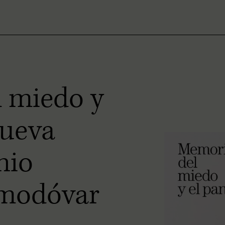
 miedo y
nueva
nio
lmodóvar