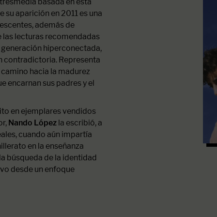
 Atresmedia basada en esta
e su aparición en 2011 es una
olescentes, además de
e las lecturas recomendadas
na generación hiperconectada,
n contradictoria. Representa
u camino hacia la madurez
ue encarnan sus padres y el
xito en ejemplares vendidos
or,
Nando López
la escribió, a
eales, cuando aún impartía
llerato en la enseñanza
 la búsqueda de la identidad
ivo desde un enfoque