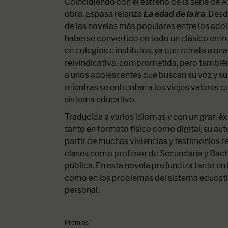
Coincidiendo con el estreno de la serie de
obra, Espasa relanza
La edad de la ira
. Desd
de las novelas más populares entre los ad
haberse convertido en todo un clásico entr
en colegios e institutos, ya que retrata a u
reivindicativa, comprometida, pero tambié
a unos adolescentes que buscan su voz y s
mientras se enfrentan a los viejos valores q
sistema educativo.
Traducida a varios idiomas y con un gran é
tanto en formato físico como digital, su aut
partir de muchas viviencias y testimonios r
clases como profesor de Secundaria y Bachi
pública. En esta novela profundiza tanto en
como en los problemas del sistema educat
personal.
Premios