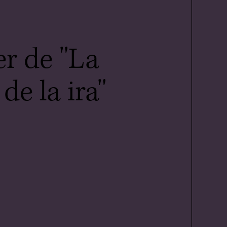
er de ''La
de la ira''