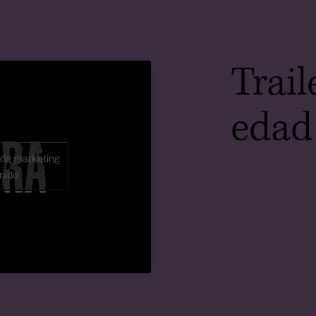
Trail
edad 
 de marketing
enido